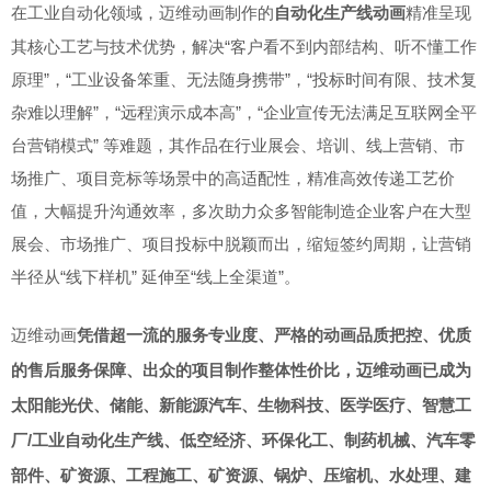
在工业自动化领域，迈维动画制作
的
自动化生产线动画
精
准呈现
其核心工艺与技术优势，解决“客户看不到内部结构、听不懂工作
原理”，“工业设备笨重、无法随身携带”，“投标时间有限、技术复
杂难以理解”，“远程演示成本高”，“企业宣传无法满足互联网全平
台营销模式” 等难题，其作品在行业展会、培训、线上营销、市
场推广、项目竞标等场景中的高适配性，精准高效传递工艺价
值，大幅提升沟通效率，多次助力众多智能制造企业客户在大型
展会、市场推广、项目投标中脱颖而出，缩短签约周期，让营销
半径从“线下样机” 延伸至“线上全渠道”。
迈维动画
凭借超一流的服务专业度、严格的动画品质把控、优质
的售后服务保障、出众的项目制作整体性价比，迈维动画已成为
太阳能光伏、储能、新能源汽车、生物科技、医学医疗、智慧工
厂/工业自动化生产线、低空经济、环保化工、制药机械、汽车零
部件、矿资源、工程施工、矿资源、锅炉、压缩机、水处理、建