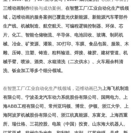
三维动画制作
经验与成功案例。
在智慧工厂/工业自动化生产线领
域，
迈维动画的服务案例已覆盖光伏新能源、新能源汽车零部件
生产线、机械制造、
航空航天、可编程逻辑控制器、
环保、芯
片、化工、智能仓储物流、半导体、
电池回收、
玻璃、制药机
械、冶金、矿资源、
灌装、3D打印、车膜、
食品包装、服装、
木
雕、压铸、注塑、铸造、
粒料输送、焊接、橡胶、建材管道、机
械手臂、喷涂、酒类、水箱清洗（
二次供水
）、火车厢余料清
洗、钣金加工
等多个细分领域。
在智慧工厂/工业自动化生产线领域，迈维动画已为
上海飞机制造
有限公司、宁波圣龙汽车动力系统股份有限公司、国网电力、上
海ABB工程有限公司、常州亚玛顿、博世、伊顿、浙江大学、上
海阿波罗机械股份有限公司、浙江杭真能源、东富龙、上海西重
所、瑞仕格、三花控股、电装（中国）投资、山东海大机器人、
江苏亚威、杭州中为光电、和利时、吉列、江苏华硕、晶盛、新