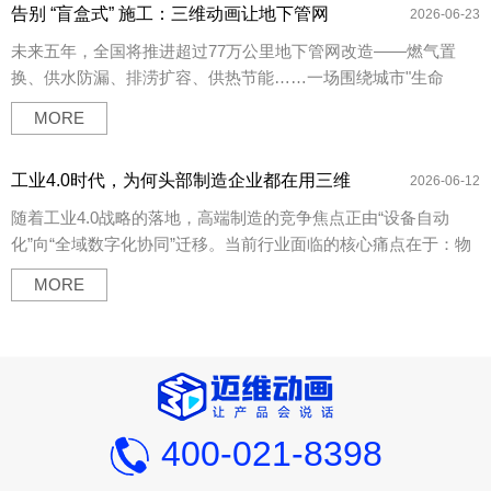
告别 “盲盒式” 施工：三维动画让地下管网
——越硬核，越难被看见。而三维动画，正在成为头部企业打破
2026-06-23
“看得见”
这一困局的核心工具。
未来五年，全国将推进超过77万公里地下管网改造——燃气置
换、供水防漏、排涝扩容、供热节能……一场围绕城市"生命
线"的攻坚战已经打响。但与庞大的工程体量形成强烈反差的，是
MORE
一个老问题：地下的东西，看不见。传统CAD图纸加文字交底的
模式，在面对超长里程管网、复杂地质条件、多工序交叉作业
工业4.0时代，为何头部制造企业都在用三维
时，已经暴露出严重短板——施工方说不清工艺，审批方看不懂
2026-06-12
动画重构产线可视化？
方案，一线工人理解有偏差，隐患直到开挖那一刻才暴露。正是
随着工业4.0战略的落地，高端制造的竞争焦点正由“设备自动
这个行业刚需，让管道工程三维动画从"投标加分项"升级为"工程
化”向“全域数字化协同”迁移。当前行业面临的核心痛点在于：物
数字底座"。它不是锦上添花的特效，而是解决管网施工核心矛盾
理世界的硬件实力与数字世界的逻辑透明度严重不对等。 复杂的
MORE
的刚需工具。
产线工艺与调度算法深藏于系统底层，导致管理层难以实时掌控
全局，客户在技术方案评估时亦常面临理解门槛。正是这一痛
点，推动高精度工业三维动画从边缘的展示工具转变为数字化转
型的刚需配置。它以直观、可视的方式重构了信息传递的路径，
正逐步成为辅助经营决策与项目落地的关键依据。
400-021-8398