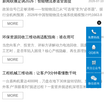
新闻联播定调2026：智能物流赛道全面提
础设施更新和数智化改造。不再简单地“铺摊子”“上项目”，而是优
2026-07-10
速，你的技术展示跟上节奏了吗？
化空间布局、打通经济循环大动脉。
政策信号已足够清晰——智能物流已从“可选项”变为“必答题”。据
行业机构预测，2026年中国智能物流仓储系统规模预计约1663.8
亿元，智能仓储物流设备市场规模同比增长12%。市场在爆发，
x
MORE
竞争在加剧。但一个现实问题摆在物流装备企业面前——技术很
强，客户却“看不见”。
环保资源回收三维动画适配指南：谁在用可
2026-07-09
免费热线
视化打通循环产业营销壁垒
当您向客户、投资方、评标方讲解动力电池回收、固废循环利用
工艺时，是否常陷入困境？核心产线隐蔽、再生原理抽象、环保
QQ咨询
优势难落地，文字标书与平面图纸，始终无法直观展现企业核心
MORE
技术实力。双碳政策加持下，国内动力电池已进入规模化退役高
峰期。据“中国电子节能技术协会电池回收利用委员会” 的产业研
关注公众号
工程机械三维动画：让客户3分钟看懂数千吨
究部预测，2025年国内动力电池退役量达82万吨。来自 “中国工
2026-07-03
设备的核心价值
业节能与清洁生产协会”会长王小康的公开预测2030年回收市场规
​一台盾构机重达4000吨，刀盘在地下30米旋转切削。您怎么让海
微信咨询
模将突破1400亿元。行业同质化竞争加剧，多数企业设备、工艺
外客户“亲眼看到”掘进过程？一套竖井掘进机深埋百米，管片拼
差异极小。技术能不能被看懂、优势能不能被信服，成为企业招
装、渣土输送全在暗处完成。评标人员怎么“一眼看懂”技术优
MORE
投标突围、商务成交、品牌出圈的核心关键，而三维动画正是破
势？这不是您产品的问题，而是整个工程机械品类的天然属性。
局关键。
当设备体量庞大、作业环境隐蔽、核心技术封装于钢铁外壳之内