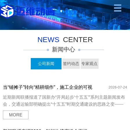
NEWS
CENTER
新闻中心
公司新闻
签约动态
专家观点
当“铺摊子”转向“精耕细作”，施工企业的可视
2026-07-24
化能力准备好了吗？
近期新闻联播报道了国新办“开局起步‘十五五’”系列主题新闻发布
会，交通运输部明确提出“十五五”时期交通建设的思路之变——
深耕存量、做优增量，让高铁、公路、水运、民航衔接更顺，让
MORE
货物少一次中转，让人少一次折腾。国家综合立体交通网主骨架
建成率要从91%提升至95%，到2030年实施8万公里左右的交通基